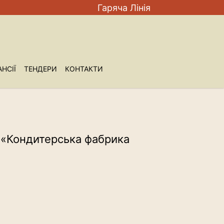
Гаряча Лiнiя
НСIЇ
ТЕНДЕРИ
КОНТАКТИ
В «Кондитерська фабрика