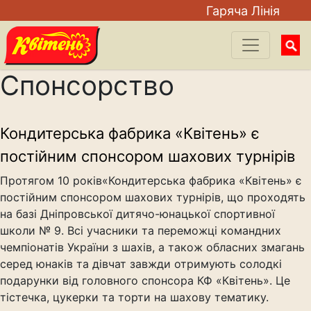
Гаряча Лiнiя
Searc
for:
Спонсорство
Кондитерська фабрика «Квітень» є
постійним спонсором шахових турнірів
Протягом 10 років«Кондитерська фабрика «Квітень» є
постійним спонсором шахових турнірів, що проходять
на базі Дніпровської дитячо-юнацької спортивної
школи № 9. Всі учасники та переможці командних
чемпіонатів України з шахів, а також обласних змагань
серед юнаків та дівчат завжди отримують солодкі
подарунки від головного спонсора КФ «Квітень». Це
тістечка, цукерки та торти на шахову тематику.