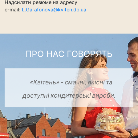
Надсилати резюме на адресу
e-mail:
L.Garafonova@kviten.dp.ua
ПРО НАС ГОВОРЯТЬ
«Квітень»
смачні,
-
якісні
та
доступні
кондитерські
вироби.