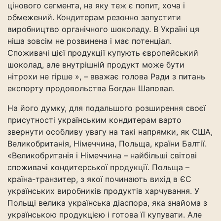
цінового сегмента, на яку теж є попит, хоча і
обмежений. Кондитерам резонно запустити
виробництво органічного шоколаду. В Україні ця
ніша зовсім не розвинена і має потенціал.
Споживачі цієї продукції купують європейський
шоколад, але внутрішній продукт може бути
нітрохи не гірше », – вважає голова Ради з питань
експорту продовольства Богдан Шаповал.
На його думку, для подальшого розширення своєї
присутності українським кондитерам варто
звернути особливу увагу на такі напрямки, як США,
Великобританія, Німеччина, Польща, країни Балтії.
«Великобританія і Німеччина – найбільші світові
споживачі кондитерської продукції. Польща –
країна-транзитер, з якої починають вихід в ЄС
українських виробників продуктів харчування. У
Польщі велика українська діаспора, яка знайома з
українською продукцією і готова її купувати. Але