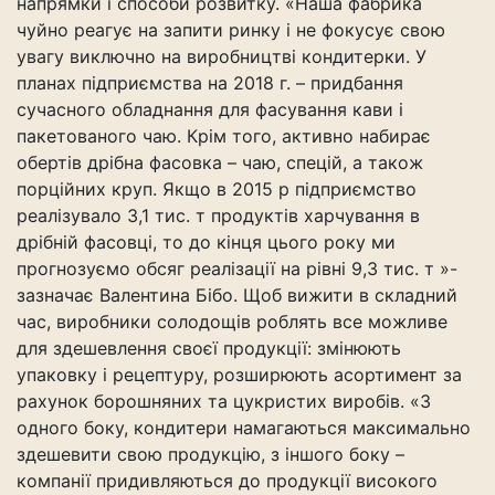
напрямки і способи розвитку. «Наша фабрика
чуйно реагує на запити ринку і не фокусує свою
увагу виключно на виробництві кондитерки. У
планах підприємства на 2018 г. – придбання
сучасного обладнання для фасування кави і
пакетованого чаю. Крім того, активно набирає
обертів дрібна фасовка – чаю, спецій, а також
порційних круп. Якщо в 2015 р підприємство
реалізувало 3,1 тис. т продуктів харчування в
дрібній фасовці, то до кінця цього року ми
прогнозуємо обсяг реалізації на рівні 9,3 тис. т »-
зазначає Валентина Бібо. Щоб вижити в складний
час, виробники солодощів роблять все можливе
для здешевлення своєї продукції: змінюють
упаковку і рецептуру, розширюють асортимент за
рахунок борошняних та цукристих виробів. «З
одного боку, кондитери намагаються максимально
здешевити свою продукцію, з іншого боку –
компанії придивляються до продукції високого