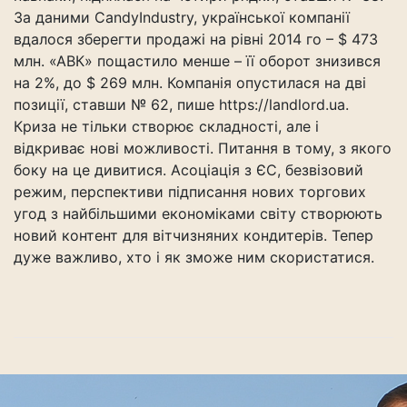
За даними CandyIndustry, української компанії
вдалося зберегти продажі на рівні 2014 го – $ 473
млн. «АВК» пощастило менше – її оборот знизився
на 2%, до $ 269 млн. Компанія опустилася на дві
позиції, ставши № 62, пише https://landlord.ua.
Криза не тільки створює складності, але і
відкриває нові можливості. Питання в тому, з якого
боку на це дивитися. Асоціація з ЄС, безвізовий
режим, перспективи підписання нових торгових
угод з найбільшими економіками світу створюють
новий контент для вітчизняних кондитерів. Тепер
дуже важливо, хто і як зможе ним скористатися.