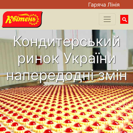
Гаряча Лiнiя
Searc
for:
Кондитерський
ринок України
напередодні змін