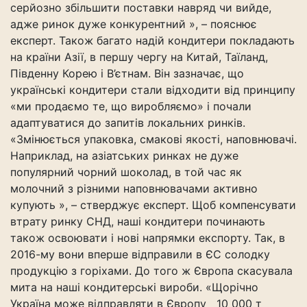
серйозно збільшити поставки навряд чи вийде,
адже ринок дуже конкурентний », – пояснює
експерт. Також багато надій кондитери покладають
на країни Азії, в першу чергу на Китай, Таїланд,
Південну Корею і В’єтнам. Він зазначає, що
українські кондитери стали відходити від принципу
«ми продаємо те, що виробляємо» і почали
адаптуватися до запитів локальних ринків.
«Змінюється упаковка, смакові якості, наповнювачі.
Наприклад, на азіатських ринках не дуже
популярний чорний шоколад, в той час як
молочний з різними наповнювачами активно
купують », – стверджує експерт. Щоб компенсувати
втрату ринку СНД, наші кондитери починають
також освоювати і нові напрямки експорту. Так, в
2016-му вони вперше відправили в ЄС солодку
продукцію з горіхами. До того ж Європа скасувала
мита на наші кондитерські вироби. «Щорічно
Україна може відправляти в Європу 10 000 т