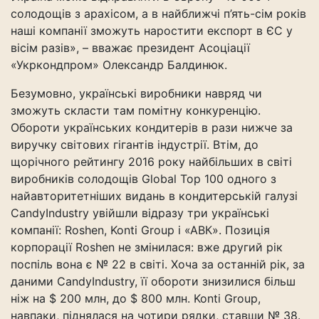
солодощів з арахісом, а в найближчі п’ять-сім років
наші компанії зможуть наростити експорт в ЄС у
вісім разів», – вважає президент Асоціації
«Укркондпром» Олександр Балдинюк.
Безумовно, українські виробники навряд чи
зможуть скласти там помітну конкуренцію.
Обороти українських кондитерів в рази нижче за
виручку світових гігантів індустрії. Втім, до
щорічного рейтингу 2016 року найбільших в світі
виробників солодощів Global Top 100 одного з
найавторитетніших видань в кондитерській галузі
CandyIndustry увійшли відразу три українські
компанії: Roshen, Konti Group і «АВК». Позиція
корпорації Roshen не змінилася: вже другий рік
поспіль вона є № 22 в світі. Хоча за останній рік, за
даними CandyIndustry, її обороти знизилися більш
ніж на $ 200 млн, до $ 800 млн. Konti Grouр,
навпаки, піднялася на чотири рядки, ставши № 38.