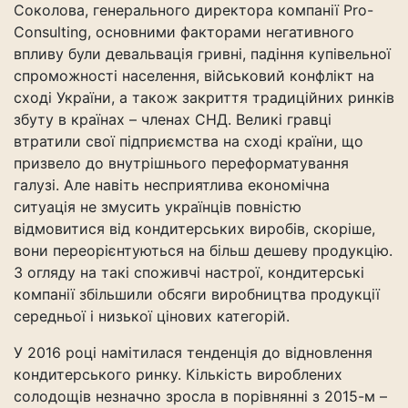
Соколова, генерального директора компанії Pro-
Consulting, основними факторами негативного
впливу були девальвація гривні, падіння купівельної
спроможності населення, військовий конфлікт на
сході України, а також закриття традиційних ринків
збуту в країнах – членах СНД. Великі гравці
втратили свої підприємства на сході країни, що
призвело до внутрішнього переформатування
галузі. Але навіть несприятлива економічна
ситуація не змусить українців повністю
відмовитися від кондитерських виробів, скоріше,
вони переорієнтуються на більш дешеву продукцію.
З огляду на такі споживчі настрої, кондитерські
компанії збільшили обсяги виробництва продукції
середньої і низької цінових категорій.
У 2016 році намітилася тенденція до відновлення
кондитерського ринку. Кількість вироблених
солодощів незначно зросла в порівнянні з 2015-м –