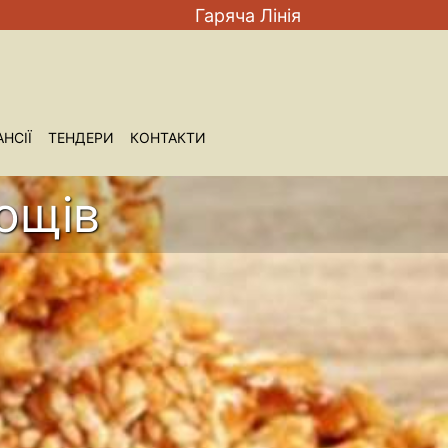
Гаряча Лiнiя
НСIЇ
ТЕНДЕРИ
КОНТАКТИ
ощів