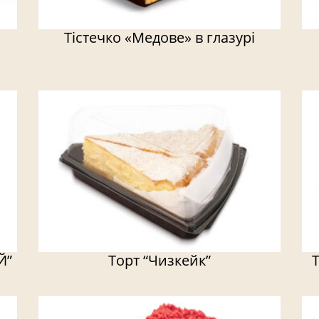
Тістечко «Медове» в глазурі
Й”
Торт “Чизкейк”
Т