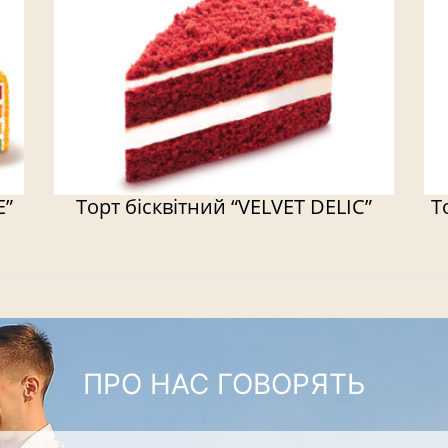
E”
Торт бісквітний “VELVET DELIC”
Т
ПРО НАС ГОВОРЯТЬ