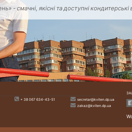
ень»
смачні,
якісні
-
ЗА
+ 38 067 634-43-51
secretar@kviten.dp.ua
zakaz@kviten.dp.ua
Wo