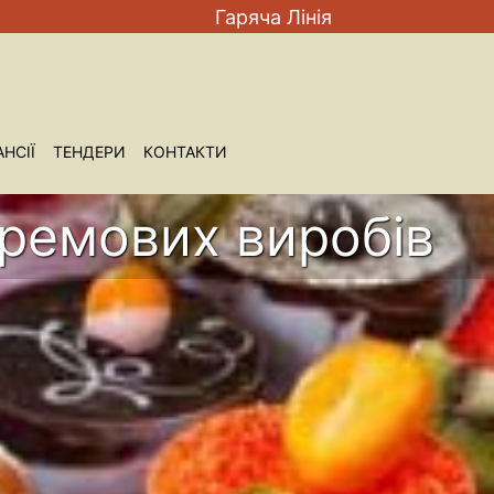
Гаряча Лiнiя
НСIЇ
ТЕНДЕРИ
КОНТАКТИ
кремових виробів