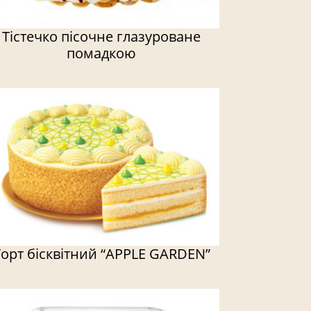
Тістечко пісочне глазуроване
помадкою
орт бісквітний “APPLE GARDEN”