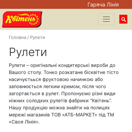
Гаряча Лiнiя
Searc
for:
Головна
/ Рулети
Рулети
Рулети – оригінальні кондитерські вироби до
Вашого столу. Тонко розкатане бісквітне тісто
насичуєтьься фруктовою начинкою або
заповнюється легким кремом, після чого
загортається в рулет. Пропонуємо різні види
ніжних солодких рулетів фабрики “Квітень”.
Нашу продукцію можна знайти на полицях
мережі магазинів ТОВ «АТБ-МАРКЕТ» під ТМ
«Своя Лінія».