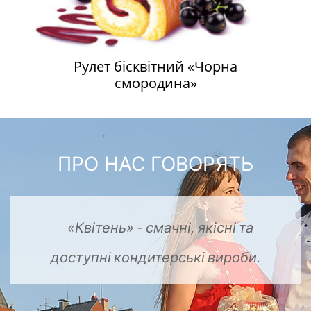
Рулет бісквітний «Чорна
смородина»
ПРО НАС ГОВОРЯТЬ
«Квітень»
-
смачні,
якісні
та
кондитерські
вироби.
доступні