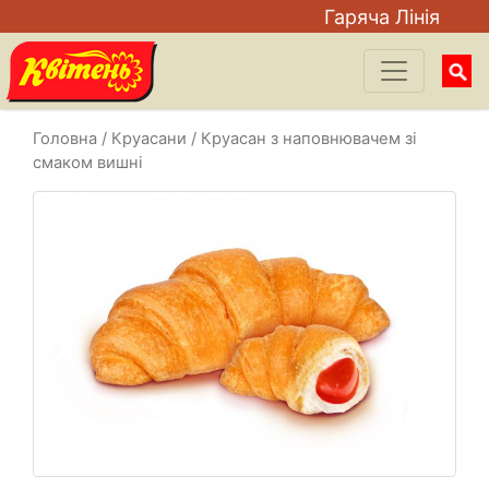
Гаряча Лiнiя
Searc
for:
Головна
/
Круасани
/ Круасан з наповнювачем зі
смаком вишні