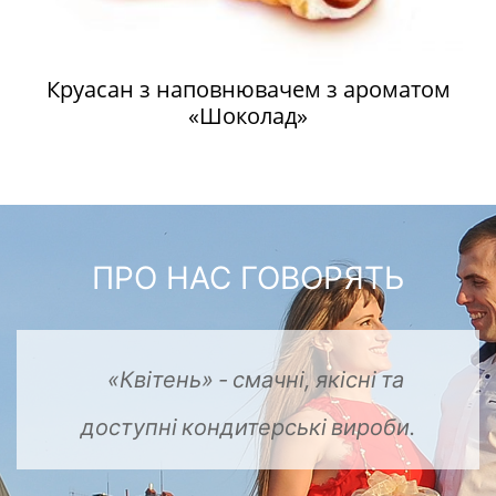
Круасан з наповнювачем з ароматом
«Шоколад»
ПРО НАС ГОВОРЯТЬ
та
«Квітень»
смачні,
якісні
-
кондитерські
доступні
вироби.