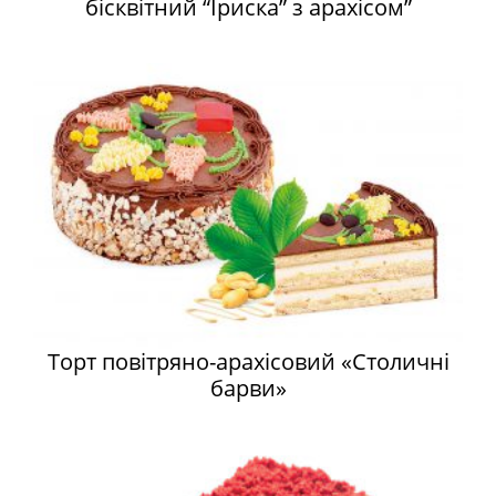
бісквітний “Іриска” з арахісом”
Торт повітряно-арахісовий «Столичні
барви»