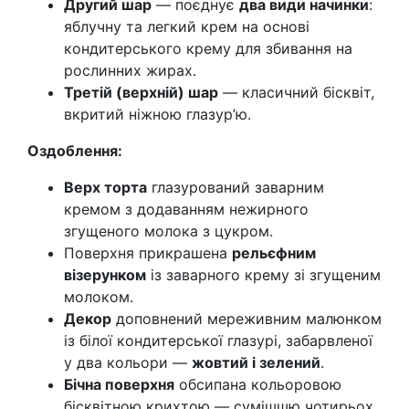
Другий шар
— поєднує
два види начинки
:
яблучну та легкий крем на основі
кондитерського крему для збивання на
рослинних жирах.
Третій (верхній) шар
— класичний бісквіт,
вкритий ніжною глазур’ю.
Оздоблення:
Верх торта
глазурований заварним
кремом з додаванням нежирного
згущеного молока з цукром.
Поверхня прикрашена
рельєфним
візерунком
із заварного крему зі згущеним
молоком.
Декор
доповнений мереживним малюнком
із білої кондитерської глазурі, забарвленої
у два кольори —
жовтий і зелений
.
Бічна поверхня
обсипана кольоровою
бісквітною крихтою — сумішшю чотирьох