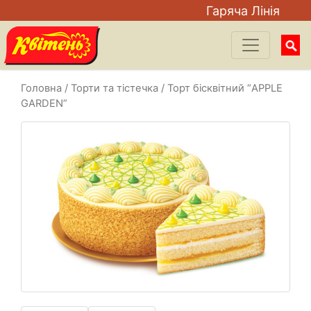
Гаряча Лiнiя
Searc
for:
Головна
/
Торти та тістечка
/ Торт бісквітний “APPLE
GARDEN”