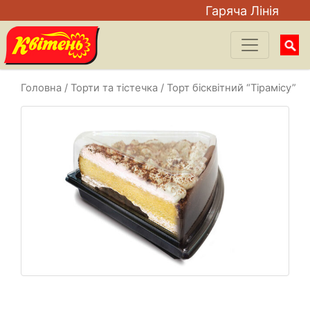
Гаряча Лiнiя
Searc
for:
Головна
/
Торти та тістечка
/ Торт бісквітний “Тірамісу”