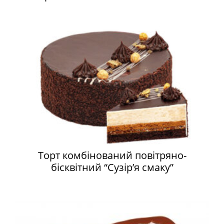
Торт комбінований повітряно-
бісквітний “Сузір’я смаку”