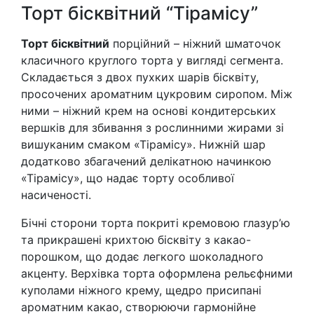
Торт бісквітний “Тірамісу”
Торт бісквітний
порційний – ніжний шматочок
класичного круглого торта у вигляді сегмента.
Складається з двох пухких шарів бісквіту,
просочених ароматним цукровим сиропом. Між
ними – ніжний крем на основі кондитерських
вершків для збивання з рослинними жирами зі
вишуканим смаком «Тірамісу». Нижній шар
додатково збагачений делікатною начинкою
«Тірамісу», що надає торту особливої
насиченості.
Бічні сторони торта покриті кремовою глазур’ю
та прикрашені крихтою бісквіту з какао-
порошком, що додає легкого шоколадного
акценту. Верхівка торта оформлена рельєфними
куполами ніжного крему, щедро присипані
ароматним какао, створюючи гармонійне