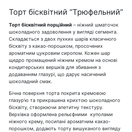
Торт бісквітний “Трюфельний”
Торт бісквітний порційний
– ніжний шматочок
шоколадного задоволення у вигляді сегмента.
Складається з двох пухких шарів класичного
бісквіту з какао-порошком, просочених
ароматним цукровим сиропом. Кожен шар
щедро промащений ніжним кремом на основі
кондитерських вершків для збивання з
додаванням глазурі, що дарує насичений
шоколадний смак.
Бічна поверхня торта покрита кремовою
глазур’ю та прикрашена крихтою шоколадного
бісквіту, створюючи апетитну текстуру.
Верхівка оформлена рельєфними куполами
ніжного крему, посипані ароматним какао-
порошком, додають торту вишуканого вигляду