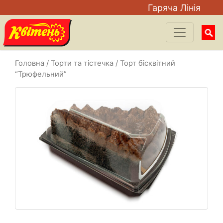
Гаряча Лiнiя
Searc
for:
Головна
/
Торти та тістечка
/ Торт бісквітний
“Трюфельний”