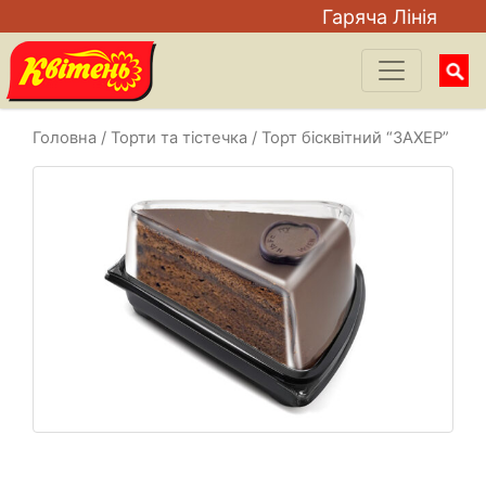
Гаряча Лiнiя
Searc
for:
Головна
/
Торти та тістечка
/ Торт бісквітний “ЗАХЕР”