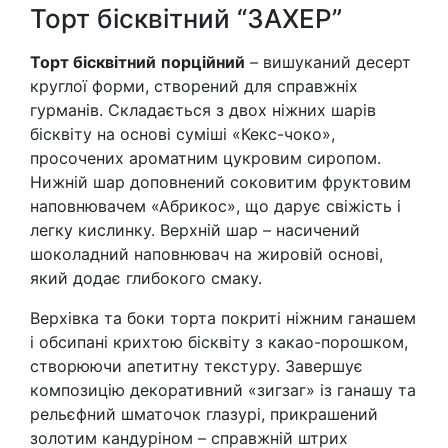
Торт бісквітний “ЗАХЕР”
Торт бісквітний
порційний
– вишуканий десерт
круглої форми, створений для справжніх
гурманів. Складається з двох ніжних шарів
бісквіту на основі суміші «Кекс-чоко»,
просочених ароматним цукровим сиропом.
Нижній шар доповнений соковитим фруктовим
наповнювачем «Абрикос», що дарує свіжість і
легку кислинку. Верхній шар – насичений
шоколадний наповнювач на жировій основі,
який додає глибокого смаку.
Верхівка та боки торта покриті ніжним ганашем
і обсипані крихтою бісквіту з какао-порошком,
створюючи апетитну текстуру. Завершує
композицію декоративний «зигзаг» із ганашу та
рельєфний шматочок глазурі, прикрашений
золотим кандуріном – справжній штрих