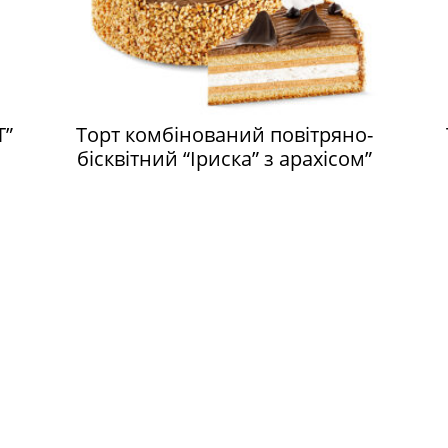
T”
Торт комбінований повітряно-
бісквітний “Іриска” з арахісом”