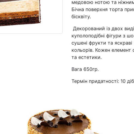
медовою нотою та ніжним
Бічна поверхня торта пр
бісквіту.
Декорований із двох видів
куполоподібні фігури з ш
сушені фрукти та яскраві
кольорів. Кожен елемент
та естетики.
Вага 650гр.
Термін придатності: 10 діб