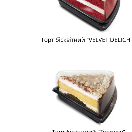
Торт бісквітний “VELVET DELICH
Торт бісквітний “Тірамісу”