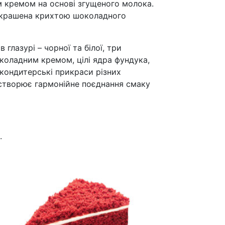
 кремом на основі згущеного молока.
икрашена крихтою шоколадного
 глазурі – чорної та білої, три
околадним кремом, цілі ядра фундука,
 кондитерські прикраси різних
 створює гармонійне поєднання смаку
.