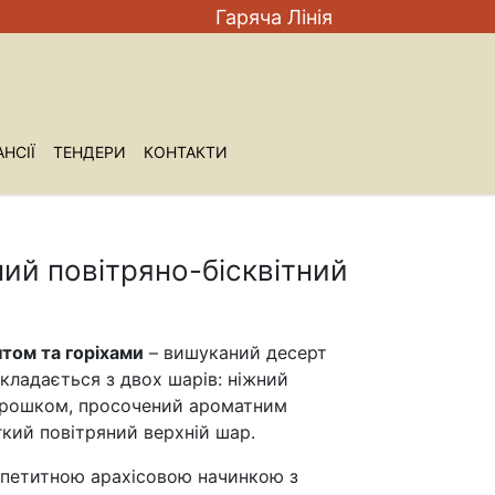
Гаряча Лiнiя
НСIЇ
ТЕНДЕРИ
КОНТАКТИ
ий повітряно-бісквітний
том та горіхами
– вишуканий десерт
Складається з двох шарів: ніжний
порошком, просочений ароматним
кий повітряний верхній шар.
петитною арахісовою начинкою з