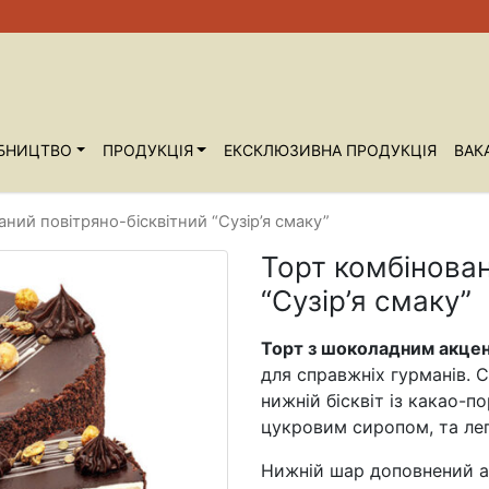
БНИЦТВО
ПРОДУКЦІЯ
ЕКСКЛЮЗИВНА ПРОДУКЦІЯ
ВАКА
аний повітряно-бісквітний “Сузір’я смаку”
Торт комбінован
“Сузір’я смаку”
Торт з шоколадним акцен
для справжніх гурманів. 
нижній бісквіт із какао-
цукровим сиропом, та лег
Нижній шар доповнений а