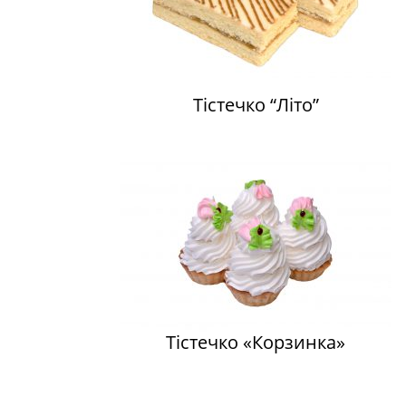
Тістечко “Літо”
Тістечко «Корзинка»