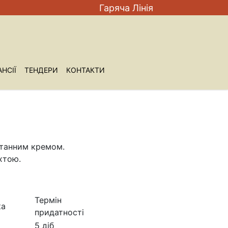
Гаряча Лiнiя
НСIЇ
ТЕНДЕРИ
КОНТАКТИ
»
етанним кремом.
хтою.
Термін
ка
придатності
5 діб