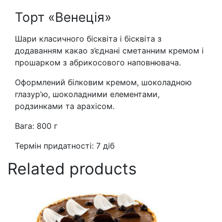
Торт «Венеція»
Шари
класичного
бісквіта і бісквіта з
додаванням какао з’єднані сметанним кремом і
прошарком з
абрикосового
наповнювача.
Оформлений
білковим
кремом, шоколадною
глазур’ю, шоколадними елементами,
родзинками
та арахісом
.
Вага: 800 г
Термін придатності: 7
діб
Related products