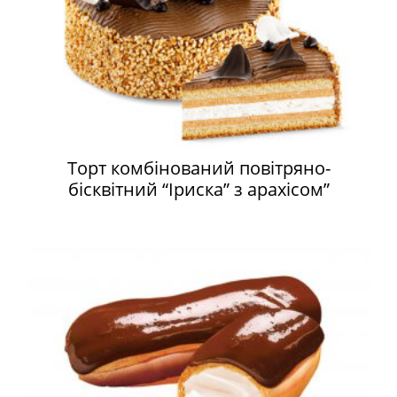
Торт комбінований повітряно-
бісквітний “Іриска” з арахісом”