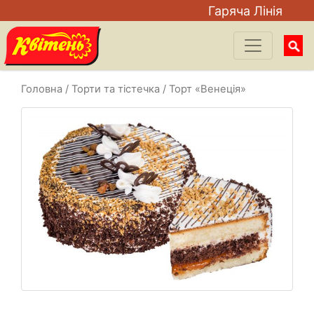
Гаряча Лiнiя
Searc
for:
Головна
/
Торти та тістечка
/ Торт «Венеція»