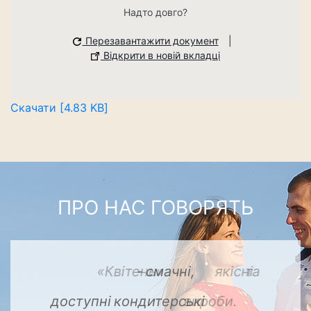
Надто довго?
Перезавантажити документ
|
Відкрити в новій вкладці
Скачати [4.83 KB]
ПРО НАС ГОВОРЯТЬ
«Квітень»
-
якісні
та
смачні,
кондитерські
доступні
вироби.