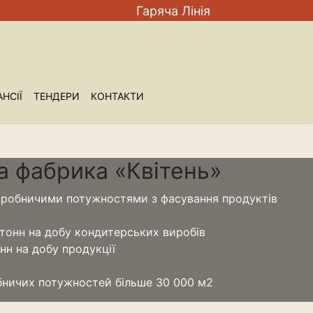
Гаряча Лiнiя
НСIЇ
ТЕНДЕРИ
КОНТАКТИ
а фабрика «Квітень»
иробничими потужностями з фасування продуктів
тонн на добу кондитерських виробів
нн на добу продукції
бничих потужностей більше 30 000 м2