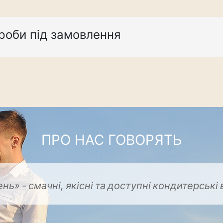
роби пiд замовлення
ПРО НАС ГОВОРЯТЬ
ень»
-
смачні,
якісні
та
кондитерські
доступні