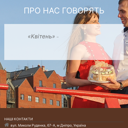
ПРО НАС ГОВОРЯТЬ
«Квітень»
-
смачні,
якісні
та
доступні
кондитерські
НАШI КОНТАКТИ
вул. Миколи Руденка, 67-А, м Дніпро, Україна