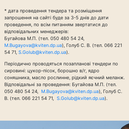
* дата проведення тендера та розміщення
запрошення на сайті буде за 3-5 днів до дати
проведення, по всім питанням звертатися до
відповідальних менеджерів:
Бугайова М.П. (тел. 050 480 54 24,
M.Bugayova@kviten.dp.ua
), Голуб С. В. (тел. 066 221
54 71,
S.Golub@kviten.dp.ua
).
Періодично проводяться позапланові тендери по
сировині: цукор-пісок, борошно в/г, ядро
соняшника, масло рослинне, рідкий яєчний меланж.
Відповідальні за проведення: Бугайова М.П. (тел.
050 480 54 24,
M.Bugayova@kviten.dp.ua
), Голуб С.
В. (тел. 066 221 54 71,
S.Golub@kviten.dp.ua
).