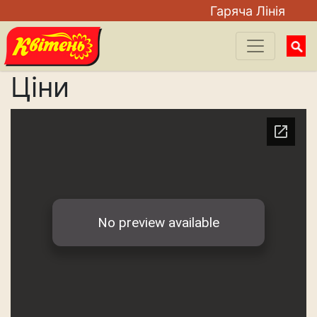
Гаряча Лiнiя
Searc
for:
Цiни