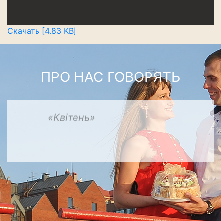
Скачать [4.83 KB]
ПРО НАС ГОВОРЯТЬ
«Квітень»
-
смачні,