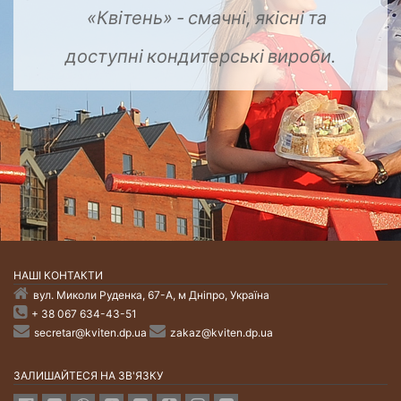
«Квітень»
-
якісні
та
доступні
кондитерські
вироби.
НАШI КОНТАКТИ
вул. Миколи Руденка, 67-А, м Дніпро, Україна
+ 38 067 634-43-51
secretar@kviten.dp.ua
zakaz@kviten.dp.ua
ЗАЛИШАЙТЕСЯ НА ЗВ'ЯЗКУ